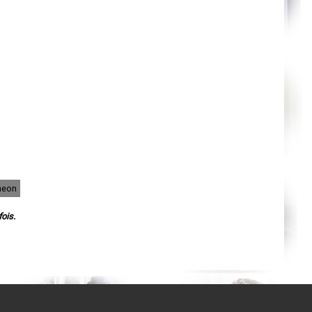
Cahors
Agen
Mende
Angers
Cherbourg-Octeville
Reims
Saint-Dizier
Laval
Nancy
Verdun
Lorient
Metz
Nevers
Lille
Beauvais
Alençon
Calais
Clermont-Ferrand
heon
Pau
Tarbes
ois.
Perpignan
Strasbourg
Mulhouse
Lyon
Vesoul
Chalon-sur-Saône
Le Mans
Chambéry
Annecy
Paris