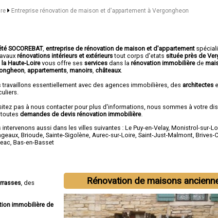
ire
Entreprise rénovation de maison et d'appartement à Vergongheon
été SOCOREBAT
,
entreprise de rénovation de maison et d'appartement
spécial
travaux
rénovations intérieurs et extérieurs
tout corps d'etats
située près de V
 la Haute-Loire
vous offre ses
services
dans la
rénovation immobilière
de
mai
ongheon
,
appartements
,
manoirs
,
châteaux
.
 travaillons essentiellement avec des agences immobilières, des
architectes
e
culiers.
sitez pas à nous contacter pour plus d'informations, nous sommes à votre di
 toutes
demandes de devis rénovation immobilière
.
intervenons aussi dans les villes suivantes :
Le Puy-en-Velay
,
Monistrol-sur-Lo
ngeaux
,
Brioude
,
Sainte-Sigolène
,
Aurec-sur-Loire
,
Saint-Just-Malmont
,
Brives-
eac
,
Bas-en-Basset
Rénovation de maisons ancienn
errasses
, des
tion immobilière de