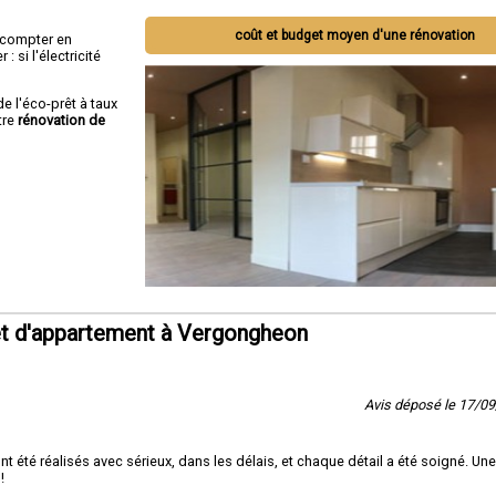
coût et budget moyen d'une rénovation
ut compter en
 si l'électricité
de l'éco-prêt à taux
tre
rénovation de
et d'appartement à Vergongheon
Avis déposé le 17/0
 été réalisés avec sérieux, dans les délais, et chaque détail a été soigné. Une
!