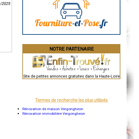
Aurillac
6/2025
Angoulême
La Rochelle
Bourges
Brive-la-Gaillarde
Dijon
Saint-Brieuc
Guéret
Périgueux
Besançon
NOTRE PARTENAIRE
Valence
Évreux
Chartres
Brest
Nîmes
Toulouse
Site de petites annonces gratuites dans la Haute-Loire
Auch
Bordeaux
Montpellier
Rennes
Châteauroux
Termes de recherche les plus utilisés
Tours
Grenoble
Rénovation de maison Vergongheon
Dole
Rénovation immobilière Vergongheon
Mont-de-Marsan
Blois
Saint-Étienne
Le Puy-en-Velay
Nantes
Orléans