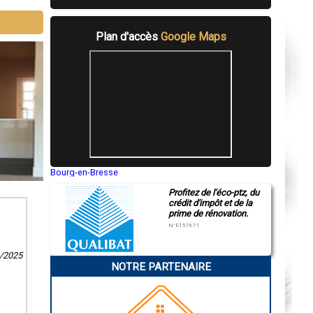
Plan d'accès
Google Maps
Bourg-en-Bresse
Saint-Quentin
Profitez de l'éco-ptz, du
Montluçon
crédit d'impôt et de la
Manosque
prime de rénovation.
Gap
Nice
N°E157671
Annonay
Charleville-Mézières
9/2025
Pamiers
NOTRE PARTENAIRE
Troyes
Narbonne
Rodez
Marseille
Caen