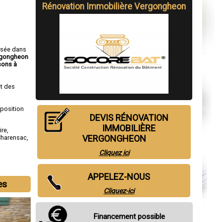
Rénovation Immobilière Vergongheon
isée dans
ergongheon
sons à
t des
sposition
DEVIS RÉNOVATION
IMMOBILIÈRE
ire
,
VERGONGHEON
Charensac
,
Cliquez ici
APPELEZ-NOUS
es
Cliquez-ici
Financement possible