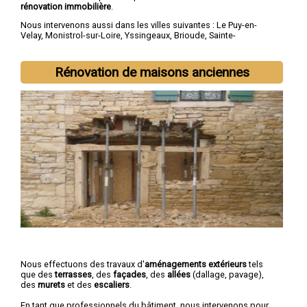
rénovation immobilière
.
Nous intervenons aussi dans les villes suivantes :
Le Puy-en-
Velay
,
Monistrol-sur-Loire
,
Yssingeaux
,
Brioude
,
Sainte-
Sigolène
,
Aurec-sur-Loire
,
Saint-Just-Malmont
,
Brives-
Charensac
,
Langeac
,
Bas-en-Basset
Rénovation de maisons anciennes
Nous effectuons des travaux d'
aménagements extérieurs
tels
que des
terrasses
, des
façades
, des
allées
(dallage, pavage),
des
murets
et des
escaliers
.
En tant que professionnels du bâtiment, nous intervenons pour