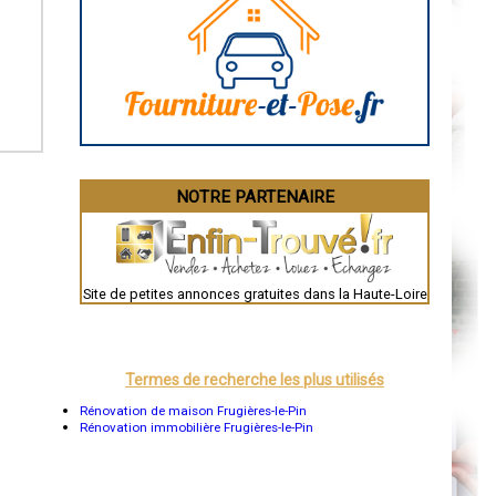
Caen
Aurillac
Angoulême
La Rochelle
Bourges
Brive-la-Gaillarde
Dijon
Saint-Brieuc
Guéret
Périgueux
Besançon
NOTRE PARTENAIRE
Valence
Évreux
Chartres
Brest
Nîmes
Toulouse
Site de petites annonces gratuites dans la Haute-Loire
Auch
Bordeaux
Montpellier
Rennes
Châteauroux
Termes de recherche les plus utilisés
Tours
Grenoble
Rénovation de maison Frugières-le-Pin
Dole
Rénovation immobilière Frugières-le-Pin
Mont-de-Marsan
Blois
Saint-Étienne
Le Puy-en-Velay