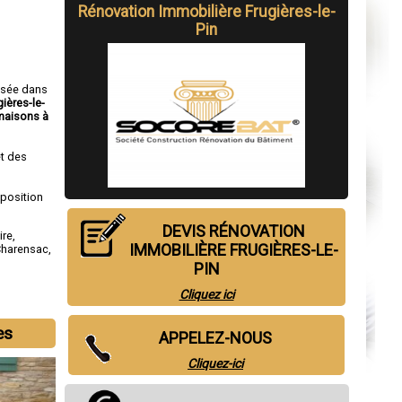
Rénovation Immobilière Frugières-le-
Pin
isée dans
ières-le-
maisons à
t des
sposition
DEVIS RÉNOVATION
ire
,
IMMOBILIÈRE FRUGIÈRES-LE-
Charensac
,
PIN
Cliquez ici
es
APPELEZ-NOUS
Cliquez-ici