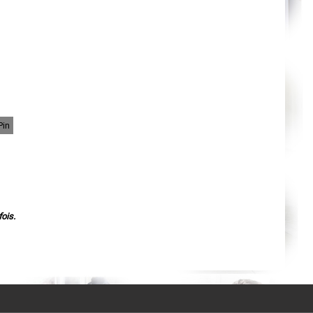
Nantes
Orléans
Cahors
Agen
Mende
Angers
Cherbourg-Octeville
Reims
Saint-Dizier
Laval
Nancy
Verdun
Pin
Lorient
Metz
Nevers
Lille
Beauvais
Alençon
Calais
Clermont-Ferrand
Pau
ois.
Tarbes
Perpignan
Strasbourg
Mulhouse
Lyon
Vesoul
Chalon-sur-Saône
Le Mans
Chambéry