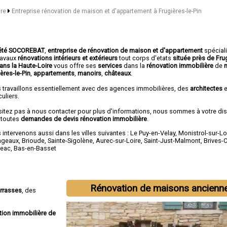
ire
Entreprise rénovation de maison et d'appartement à Frugières-le-Pin
été SOCOREBAT
,
entreprise de rénovation de maison et d'appartement
spécial
travaux
rénovations intérieurs et extérieurs
tout corps d'etats
située près de Frug
dans la Haute-Loire
vous offre ses
services
dans la
rénovation immobilière
de
ères-le-Pin
,
appartements
,
manoirs
,
châteaux
.
 travaillons essentiellement avec des agences immobilières, des
architectes
e
culiers.
sitez pas à nous contacter pour plus d'informations, nous sommes à votre di
 toutes
demandes de devis rénovation immobilière
.
intervenons aussi dans les villes suivantes :
Le Puy-en-Velay
,
Monistrol-sur-Lo
ngeaux
,
Brioude
,
Sainte-Sigolène
,
Aurec-sur-Loire
,
Saint-Just-Malmont
,
Brives-
eac
,
Bas-en-Basset
Rénovation de maisons ancienn
errasses
, des
tion immobilière de