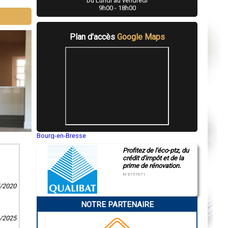
Du Lundi au vendredi
9h00 - 18h00
Plan d'accès
Google Maps
Bourg-en-Bresse
Saint-Quentin
Profitez de l'éco-ptz, du
Montluçon
crédit d'impôt et de la
Manosque
prime de rénovation.
Gap
Nice
N°E157671
Annonay
7/2020
Charleville-Mézières
Pamiers
NOTRE PARTENAIRE
Troyes
Narbonne
6/2025
Rodez
Marseille