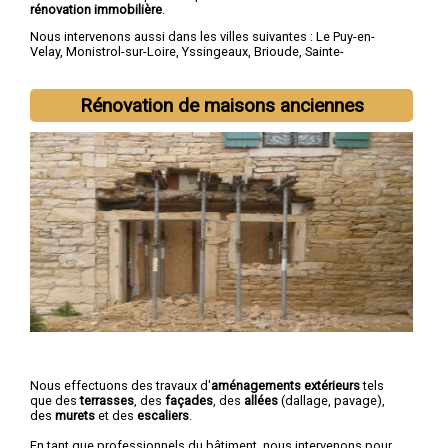
rénovation immobilière
.
Nous intervenons aussi dans les villes suivantes :
Le Puy-en-
Velay
,
Monistrol-sur-Loire
,
Yssingeaux
,
Brioude
,
Sainte-
Sigolène
,
Aurec-sur-Loire
,
Saint-Just-Malmont
,
Brives-
Charensac
,
Langeac
,
Bas-en-Basset
Rénovation de maisons anciennes
Nous effectuons des travaux d'
aménagements extérieurs
tels
que des
terrasses
, des
façades
, des
allées
(dallage, pavage),
des
murets
et des
escaliers
.
En tant que professionnels du bâtiment, nous intervenons pour