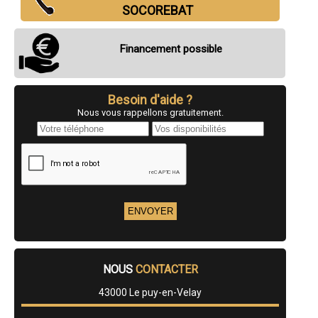
- Installateur poseur Poêles à Bois à Saint-Pal-de-Mons
SOCOREBAT
- Installateur poseur Poêles à Bois à Saint-Julien-Chapteuil
- Installateur poseur Poêles à Bois à Saugues
- Installateur poseur Poêles à Bois à Lantriac
Financement possible
- Installateur poseur Poêles à Bois à Pont-Salomon
- Installateur poseur Poêles à Bois à Vergongheon
- Installateur poseur Poêles à Bois à Le Monastier-sur-Gazeille
- Installateur poseur Poêles à Bois à Blavozy
Besoin d'aide ?
- Installateur poseur Poêles à Bois à Cussac-sur-Loire
Nous vous rappellons gratuitement.
- Installateur poseur Poêles à Bois à Aiguilhe
- Installateur poseur Poêles à Bois à Mazeyrat-d'Allier
- Installateur poseur Poêles à Bois à Lapte
- Installateur poseur Poêles à Bois à Vorey
- Installateur poseur Poêles à Bois à Rosières
- Installateur poseur Poêles à Bois à Lempdes-sur-Allagnon
- Installateur poseur Poêles à Bois à La Séauve-sur-Semène
- Installateur poseur Poêles à Bois à Vieille-Brioude
- Installateur poseur Poêles à Bois à Solignac-sur-Loire
- Installateur poseur Poêles à Bois à Bains
- Installateur poseur Poêles à Bois à Riotord
- Installateur poseur Poêles à Bois à Villettes
NOUS
CONTACTER
- Installateur poseur Poêles à Bois à Montfaucon-en-Velay
- Installateur poseur Poêles à Bois à Fontannes
43000 Le puy-en-Velay
- Installateur poseur Poêles à Bois à Mazet-Saint-Voy
- Installateur poseur Poêles à Bois à Arsac-en-Velay