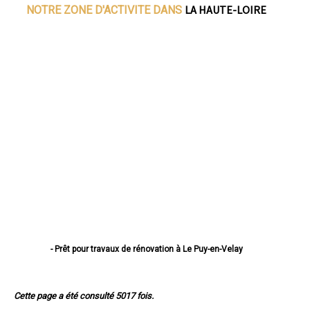
LA HAUTE-LOIRE
NOTRE ZONE D'ACTIVITE DANS
- Prêt pour travaux de rénovation à Le Puy-en-Velay
- Prêt pour travaux de rénovation à Monistrol-sur-Loire
- Prêt pour travaux de rénovation à Yssingeaux
- Prêt pour travaux de rénovation à Brioude
Cette page a été consulté 5017 fois.
- Prêt pour travaux de rénovation à Sainte-Sigolène