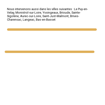
Nous intervenons aussi dans les villes suivantes :
Le Puy-en-
Velay
,
Monistrol-sur-Loire
,
Yssingeaux
,
Brioude
,
Sainte-
Sigolène
,
Aurec-sur-Loire
,
Saint-Just-Malmont
,
Brives-
Charensac
,
Langeac
,
Bas-en-Basset