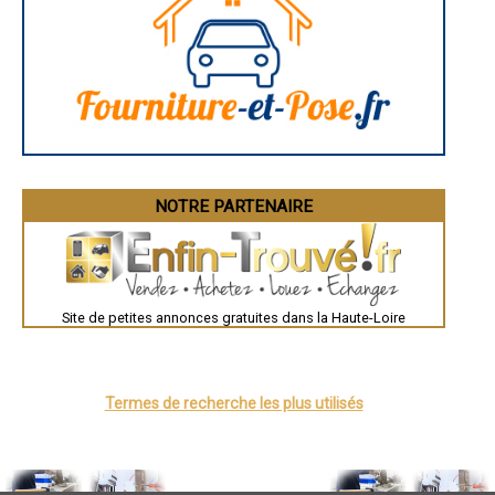
- Joint à la chaux, façade en pierre à Malvalette
- Joint à la chaux, façade en pierre à Blesle
- Joint à la chaux, façade en pierre à Malrevers
- Joint à la chaux, façade en pierre à Saint-Victor-Malescours
- Joint à la chaux, façade en pierre à Le Brignon
- Joint à la chaux, façade en pierre à Araules
- Joint à la chaux, façade en pierre à Le Monteil
- Joint à la chaux, façade en pierre à Montregard
- Joint à la chaux, façade en pierre à Saint-Hostien
- Joint à la chaux, façade en pierre à Chaspuzac
NOTRE PARTENAIRE
- Joint à la chaux, façade en pierre à Costaros
- Joint à la chaux, façade en pierre à Pradelles
- Joint à la chaux, façade en pierre à Chomelix
- Joint à la chaux, façade en pierre à Saint-Front
- Joint à la chaux, façade en pierre à Valprivas
- Joint à la chaux, façade en pierre à Roche-en-Régnier
Site de petites annonces gratuites dans la Haute-Loire
- Joint à la chaux, façade en pierre à Bellevue-la-Montagne
- Joint à la chaux, façade en pierre à Frugerès-les-Mines
- Joint à la chaux, façade en pierre à Vézézoux
- Joint à la chaux, façade en pierre à Saint-Georges-Lagricol
Termes de recherche les plus utilisés
- Joint à la chaux, façade en pierre à Saint-Pierre-du-Champ
- Joint à la chaux, façade en pierre à Saint-Vidal
- Joint à la chaux, façade en pierre à Borne
- Joint à la chaux, façade en pierre à Venteuges
- Joint à la chaux, façade en pierre à Tiranges