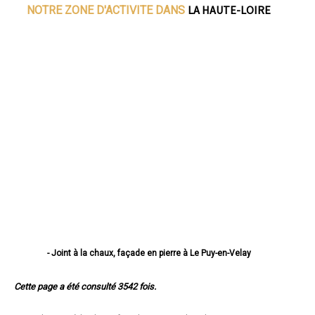
LA HAUTE-LOIRE
NOTRE ZONE D'ACTIVITE DANS
- Joint à la chaux, façade en pierre à Le Puy-en-Velay
- Joint à la chaux, façade en pierre à Monistrol-sur-Loire
- Joint à la chaux, façade en pierre à Yssingeaux
Cette page a été consulté 3542 fois.
- Joint à la chaux, façade en pierre à Brioude
- Joint à la chaux, façade en pierre à Sainte-Sigolène