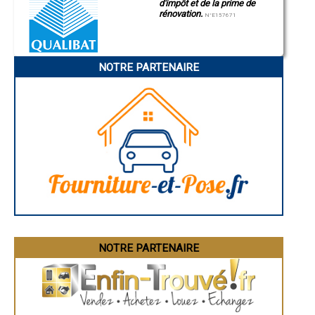
- Artisan couvreur à La Chapelle-d'Aurec
d'impôt et de la prime de
Manosque
rénovation.
Gap
- Artisan couvreur à Cohade
N°E157671
Nice
- Artisan couvreur à La Chaise-Dieu
Annonay
- Artisan couvreur à Paulhac
Charleville-Mézières
- Artisan couvreur à Chaspinhac
Pamiers
- Artisan couvreur à Lavoûte-sur-Loire
NOTRE PARTENAIRE
Troyes
Narbonne
- Artisan couvreur à Saint-Étienne-Lardeyrol
Rodez
- Artisan couvreur à Cayres
Marseille
- Artisan couvreur à Malvalette
Caen
- Artisan couvreur à Blesle
Aurillac
- Artisan couvreur à Malrevers
Angoulême
La Rochelle
- Artisan couvreur à Saint-Victor-Malescours
Bourges
- Artisan couvreur à Le Brignon
Brive-la-Gaillarde
- Artisan couvreur à Araules
Dijon
- Artisan couvreur à Le Monteil
Saint-Brieuc
- Artisan couvreur à Montregard
Guéret
Périgueux
- Artisan couvreur à Saint-Hostien
Besançon
- Artisan couvreur à Chaspuzac
Valence
- Artisan couvreur à Costaros
Évreux
- Artisan couvreur à Pradelles
Chartres
NOTRE PARTENAIRE
- Artisan couvreur à Chomelix
Brest
Nîmes
- Artisan couvreur à Saint-Front
Toulouse
- Artisan couvreur à Valprivas
Auch
- Artisan couvreur à Roche-en-Régnier
Bordeaux
- Artisan couvreur à Bellevue-la-Montagne
Montpellier