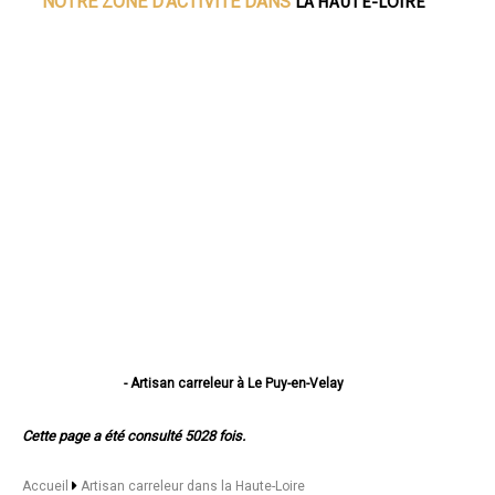
LA HAUTE-LOIRE
NOTRE ZONE D'ACTIVITE DANS
- Artisan carreleur à Le Puy-en-Velay
- Artisan carreleur à Monistrol-sur-Loire
- Artisan carreleur à Yssingeaux
Cette page a été consulté 5028 fois.
- Artisan carreleur à Brioude
- Artisan carreleur à Sainte-Sigolène
- Artisan carreleur à Aurec-sur-Loire
Accueil
Artisan carreleur dans la Haute-Loire