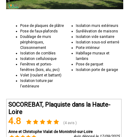
Pose de plaques de plâtre
Isolation murs extérieurs
Pose de faux-plafonds
Surélévation de maisons
Doublage de murs
Isolation vide sanitaire
périphériques,
Isolation sous-sol enterré
Cloisonnement
Porte intérieur
Isolation de combles
Habillage muraux et
Isolation cellulosique
lambris
Fenêtres et portes-
Pose de parquet
fenêtres (bois, alu, pvc)
Isolation porte de garage
Volet (roulant et battant)
Isolation toiture par
l'extérieure
SOCOREBAT, Plaquiste dans la Haute-
Loire
4.8
(4 avis )
Anne et Christophe Vialat de Monistrol-sur-Loire
Avis déposé le 17/09/2025