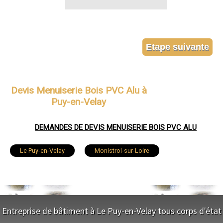
Devis Menuiserie Bois PVC Alu à
Puy-en-Velay
DEMANDES DE DEVIS MENUISERIE BOIS PVC ALU
Le Puy-en-Velay
Monistrol-sur-Loire
Yssingeaux
Brioude
Sainte-Sigolène
Aurec-sur-Loire
Saint-Just-Malmont
Entreprise de bâtiment à Le Puy-en-Velay tous corps d'état
Brives-Charensac
Langeac
Bas-en-Basset