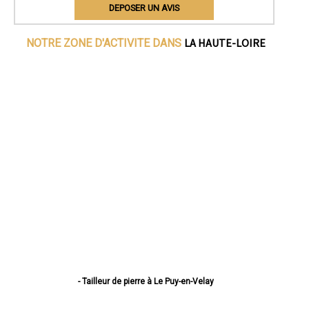
DEPOSER UN AVIS
LA HAUTE-LOIRE
NOTRE ZONE D'ACTIVITE DANS
- Tailleur de pierre à Le Puy-en-Velay
- Tailleur de pierre à Monistrol-sur-Loire
- Tailleur de pierre à Yssingeaux