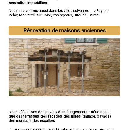
rénovation immobilière
.
Nous intervenons aussi dans les villes suivantes :
Le Puy-en-
Velay
,
Monistrol-sur-Loire
,
Yssingeaux
,
Brioude
,
Sainte-
Sigolène
,
Aurec-sur-Loire
,
Saint-Just-Malmont
,
Brives-
Charensac
,
Langeac
,
Bas-en-Basset
Rénovation de maisons anciennes
Nous effectuons des travaux d'
aménagements extérieurs
tels
que des
terrasses
, des
façades
, des
allées
(dallage, pavage),
des
murets
et des
escaliers
.
En tant que professionnels du bâtiment, nous intervenons pour