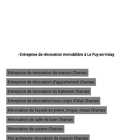
- Entreprise de rénovation immobilière à Le Puy-en-Velay
- Entreprise de rénovation immobilière à Monistrol-sur-Loire
- Entreprise de rénovation immobilière à Yssingeaux
- Entreprise de rénovation immobilière à Brioude
Entreprise de rénovation de maison Charraix
- Entreprise de rénovation immobilière à Sainte-Sigolène
Entreprise de rénovation d'appartement Charraix
- Entreprise de rénovation immobilière à Aurec-sur-Loire
- Entreprise de rénovation immobilière à Saint-Just-Malmont
Entreprise de rénovation du batiment Charraix
- Entreprise de rénovation immobilière à Brives-Charensac
- Entreprise de rénovation immobilière à Langeac
Entreprise de rénovation tous corps d'état Charraix
- Entreprise de rénovation immobilière à Bas-en-Basset
Rénovation de façade en pierre, brique, chaux Charraix
- Entreprise de rénovation immobilière à Espaly-Saint-Marcel
- Entreprise de rénovation immobilière à Vals-près-le-Puy
Rénovation de salle de bain Charraix
- Entreprise de rénovation immobilière à Saint-Germain-Laprade
- Entreprise de rénovation immobilière à Tence
Rénovation de cuisine Charraix
- Entreprise de rénovation immobilière à Saint-Didier-en-Velay
Prix architecte rénovation de maison Charraix
- Entreprise de rénovation immobilière à Sainte-Florine