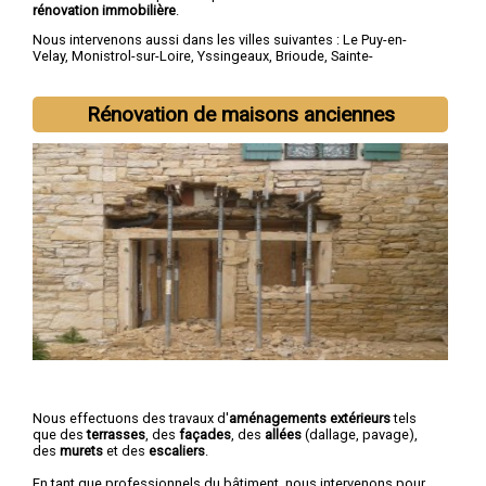
rénovation immobilière
.
Nous intervenons aussi dans les villes suivantes :
Le Puy-en-
Velay
,
Monistrol-sur-Loire
,
Yssingeaux
,
Brioude
,
Sainte-
Sigolène
,
Aurec-sur-Loire
,
Saint-Just-Malmont
,
Brives-
Charensac
,
Langeac
,
Bas-en-Basset
Rénovation de maisons anciennes
Nous effectuons des travaux d'
aménagements extérieurs
tels
que des
terrasses
, des
façades
, des
allées
(dallage, pavage),
des
murets
et des
escaliers
.
En tant que professionnels du bâtiment, nous intervenons pour