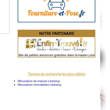
Angoulême
La Rochelle
Bourges
Brive-la-Gaillarde
Dijon
Saint-Brieuc
Guéret
Périgueux
Besançon
NOTRE PARTENAIRE
Valence
Évreux
Chartres
Brest
Nîmes
Toulouse
Site de petites annonces gratuites dans la Haute-Loire
Auch
Bordeaux
Montpellier
Rennes
Châteauroux
Termes de recherche les plus utilisés
Tours
Grenoble
Rénovation de maison Léotoing
Dole
Rénovation immobilière Léotoing
Mont-de-Marsan
Blois
Saint-Étienne
Le Puy-en-Velay
Nantes
Orléans
Cahors