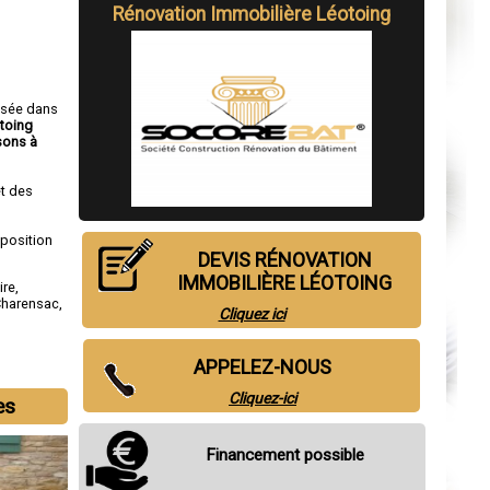
Rénovation Immobilière Léotoing
isée dans
otoing
sons à
t des
sposition
DEVIS RÉNOVATION
IMMOBILIÈRE LÉOTOING
ire
,
Charensac
,
Cliquez ici
APPELEZ-NOUS
Cliquez-ici
es
Financement possible