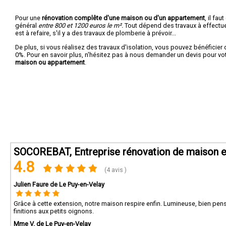
Pour une
rénovation complête d'une maison ou d'un appartement
, il fa
général
entre 800 et 1200 euros le m².
Tout dépend des travaux à effectuer :
est à refaire, s'il y a des travaux de plomberie à prévoir...
De plus, si vous réalisez des travaux d'isolation, vous pouvez bénéficier 
0%. Pour en savoir plus, n'hésitez pas à nous demander un devis pour vo
maison ou appartement
.
SOCOREBAT, Entreprise rénovation de maison e
4.8
(4 avis )
Julien Faure de Le Puy-en-Velay
Grâce à cette extension, notre maison respire enfin. Lumineuse, bien pensée
finitions aux petits oignons.
Mme V. de Le Puy-en-Velay