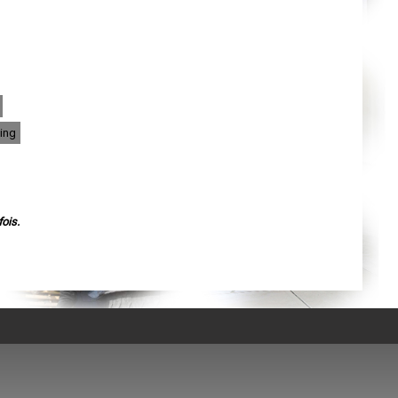
Agen
Mende
Angers
Cherbourg-Octeville
Reims
Saint-Dizier
Laval
Nancy
Verdun
Lorient
oing
Metz
Nevers
Lille
Beauvais
Alençon
Calais
Clermont-Ferrand
ois.
Pau
Tarbes
Perpignan
Strasbourg
Mulhouse
Lyon
Vesoul
Chalon-sur-Saône
Le Mans
Chambéry
Annecy
Paris
Le Havre