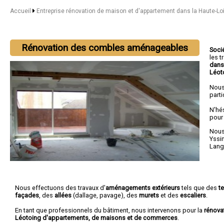
Accueil
Entreprise rénovation de maison et d'appartement dans la Haute-Lo
Rénovation des combles aménageables
Soci
les 
dans
Léot
Nous
parti
N'hé
pour
Nous 
Yssi
Lang
Nous effectuons des travaux d'
aménagements extérieurs
tels que des
t
façades
, des
allées
(dallage, pavage), des
murets
et des
escaliers
.
En tant que professionnels du bâtiment, nous intervenons pour la
rénova
Léotoing d'appartements, de maisons et de commerces
.