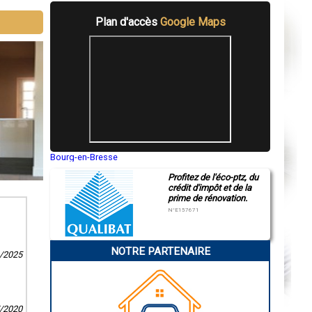
Plan d'accès
Google Maps
Bourg-en-Bresse
Saint-Quentin
Profitez de l'éco-ptz, du
Montluçon
crédit d'impôt et de la
Manosque
prime de rénovation.
Gap
Nice
N°E157671
Annonay
Charleville-Mézières
Pamiers
NOTRE PARTENAIRE
Troyes
9/2025
Narbonne
Rodez
Marseille
Caen
Aurillac
7/2020