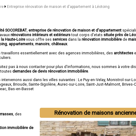
ire
Entreprise rénovation de maison et d'appartement à Léotoing
été SOCOREBAT
,
entreprise de rénovation de maison et d'appartement
spécial
travaux
rénovations intérieurs et extérieurs
tout corps d'etats
située près de Lé
 la Haute-Loire
vous offre ses
services
dans la
rénovation immobilière
de
mai
oing
,
appartements
,
manoirs
,
châteaux
.
 travaillons essentiellement avec des agences immobilières, des
architectes
e
culiers.
sitez pas à nous contacter pour plus d'informations, nous sommes à votre di
 toutes
demandes de devis rénovation immobilière
.
intervenons aussi dans les villes suivantes :
Le Puy-en-Velay
,
Monistrol-sur-Lo
ngeaux
,
Brioude
,
Sainte-Sigolène
,
Aurec-sur-Loire
,
Saint-Just-Malmont
,
Brives-
eac
,
Bas-en-Basset
Rénovation de maisons ancienn
errasses
, des
tion immobilière de