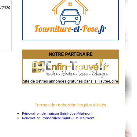
Caen
7/2020
Aurillac
Angoulême
La Rochelle
Bourges
Brive-la-Gaillarde
Dijon
Saint-Brieuc
Guéret
Périgueux
Besançon
NOTRE PARTENAIRE
Valence
Évreux
Chartres
Brest
Nîmes
Toulouse
Site de petites annonces gratuites dans la Haute-Loire
Auch
Bordeaux
Montpellier
Rennes
Châteauroux
Termes de recherche les plus utilisés
Tours
Grenoble
Rénovation de maison Saint-Just-Malmont
Dole
Rénovation immobilière Saint-Just-Malmont
Mont-de-Marsan
Blois
Saint-Étienne
Le Puy-en-Velay