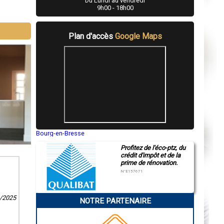
Du Lundi au vendredi
9h00 - 18h00
Plan d'accès
Google Maps
Bourg-en-Bresse
Saint-Quentin
Profitez de l'éco-ptz, du
Montluçon
crédit d'impôt et de la
Manosque
prime de rénovation.
Gap
Nice
N°E157671
Annonay
Charleville-Mézières
Pamiers
9/2025
NOTRE PARTENAIRE
Troyes
Narbonne
Rodez
Marseille