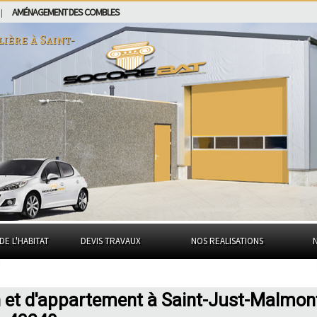
AMÉNAGEMENT DES COMBLES
|
lière à
Saint-
DE L'HABITAT
DEVIS TRAVAUX
NOS REALISATIONS
n et d'appartement à Saint-Just-Malmon