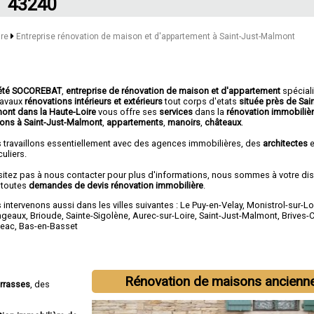
43240
ire
Entreprise rénovation de maison et d'appartement à Saint-Just-Malmont
été SOCOREBAT
,
entreprise de rénovation de maison et d'appartement
spécial
travaux
rénovations intérieurs et extérieurs
tout corps d'etats
située près de Sain
ont dans la Haute-Loire
vous offre ses
services
dans la
rénovation immobiliè
ons à Saint-Just-Malmont
,
appartements
,
manoirs
,
châteaux
.
 travaillons essentiellement avec des agences immobilières, des
architectes
e
culiers.
sitez pas à nous contacter pour plus d'informations, nous sommes à votre di
 toutes
demandes de devis rénovation immobilière
.
intervenons aussi dans les villes suivantes :
Le Puy-en-Velay
,
Monistrol-sur-Lo
ngeaux
,
Brioude
,
Sainte-Sigolène
,
Aurec-sur-Loire
,
Saint-Just-Malmont
,
Brives-
eac
,
Bas-en-Basset
Rénovation de maisons ancienn
errasses
, des