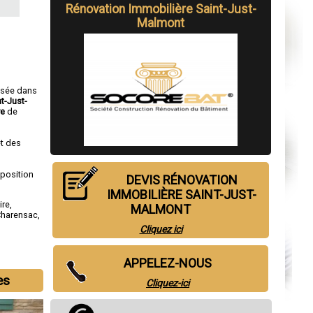
Rénovation Immobilière Saint-Just-
Malmont
isée dans
t-Just-
re
de
t des
sposition
DEVIS RÉNOVATION
IMMOBILIÈRE SAINT-JUST-
ire
,
MALMONT
Charensac
,
Cliquez ici
APPELEZ-NOUS
es
Cliquez-ici