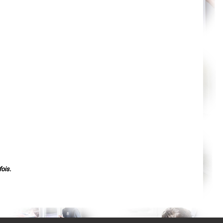
Nantes
Orléans
Cahors
Agen
Mende
Angers
Cherbourg-Octeville
Reims
Saint-Dizier
Laval
Nancy
Verdun
Lorient
Metz
Nevers
Lille
Beauvais
Alençon
Calais
Clermont-Ferrand
Pau
Tarbes
Perpignan
ois.
Strasbourg
Mulhouse
Lyon
Vesoul
Chalon-sur-Saône
Le Mans
Chambéry