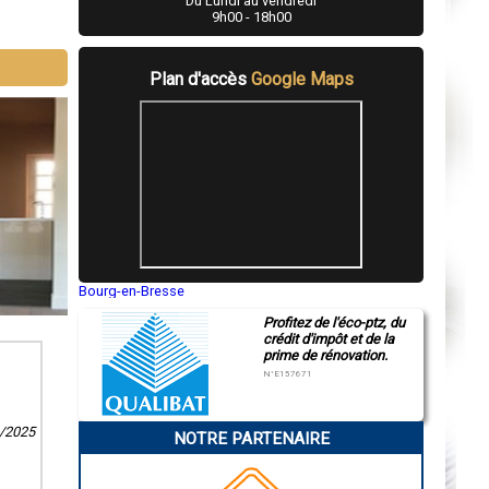
Du Lundi au vendredi
9h00 - 18h00
Plan d'accès
Google Maps
Bourg-en-Bresse
Saint-Quentin
Profitez de l'éco-ptz, du
Montluçon
crédit d'impôt et de la
Manosque
prime de rénovation.
Gap
Nice
N°E157671
Annonay
Charleville-Mézières
Pamiers
6/2025
NOTRE PARTENAIRE
Troyes
Narbonne
Rodez
Marseille