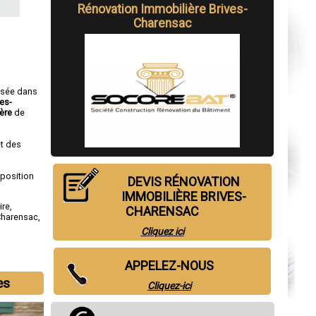
Rénovation Immobilière Brives-
Charensac
isée dans
ves-
ère
de
t des
sposition
DEVIS RÉNOVATION
IMMOBILIÈRE BRIVES-
ire
,
CHARENSAC
Charensac
,
Cliquez ici
APPELEZ-NOUS
es
Cliquez-ici