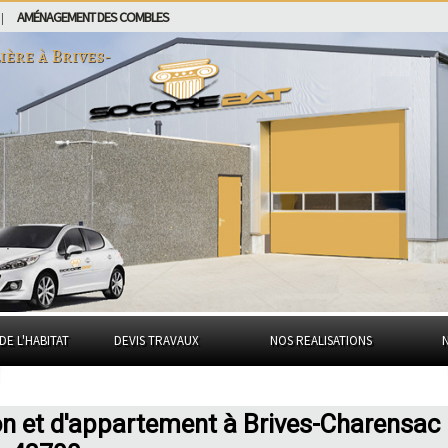
AMÉNAGEMENT DES COMBLES
|
ière à
Brives-
DE L'HABITAT
DEVIS TRAVAUX
NOS REALISATIONS
on et d'appartement à Brives-Charensac