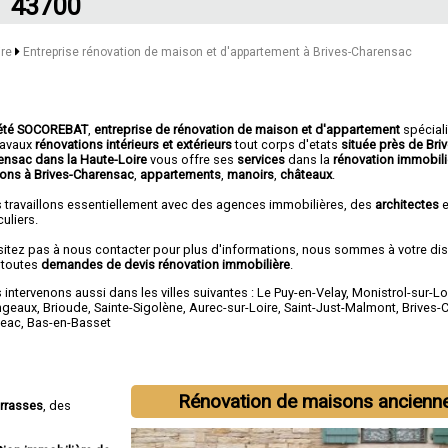
43700
ire
Entreprise rénovation de maison et d'appartement à Brives-Charensac
été SOCOREBAT
,
entreprise de rénovation de maison et d'appartement
spécial
travaux
rénovations intérieurs et extérieurs
tout corps d'etats
située près de Bri
ensac dans la Haute-Loire
vous offre ses
services
dans la
rénovation immobili
ons à Brives-Charensac
,
appartements
,
manoirs
,
châteaux
.
 travaillons essentiellement avec des agences immobilières, des
architectes
e
culiers.
sitez pas à nous contacter pour plus d'informations, nous sommes à votre di
 toutes
demandes de devis rénovation immobilière
.
intervenons aussi dans les villes suivantes :
Le Puy-en-Velay
,
Monistrol-sur-Lo
ngeaux
,
Brioude
,
Sainte-Sigolène
,
Aurec-sur-Loire
,
Saint-Just-Malmont
,
Brives-
eac
,
Bas-en-Basset
Rénovation de maisons ancienn
errasses
, des