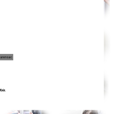
Nantes
Orléans
Cahors
Agen
Mende
Angers
Cherbourg-Octeville
Reims
Saint-Dizier
Laval
Nancy
Verdun
Lorient
Metz
Nevers
harensac
Lille
Beauvais
Alençon
Calais
Clermont-Ferrand
Pau
Tarbes
Perpignan
Strasbourg
ois.
Mulhouse
Lyon
Vesoul
Chalon-sur-Saône
Le Mans
Chambéry