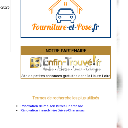
Caen
9/2025
Aurillac
Angoulême
La Rochelle
Bourges
Brive-la-Gaillarde
Dijon
Saint-Brieuc
Guéret
Périgueux
Besançon
NOTRE PARTENAIRE
Valence
Évreux
Chartres
Brest
Nîmes
Toulouse
Site de petites annonces gratuites dans la Haute-Loire
Auch
Bordeaux
Montpellier
Rennes
Châteauroux
Termes de recherche les plus utilisés
Tours
Grenoble
Rénovation de maison Brives-Charensac
Dole
Rénovation immobilière Brives-Charensac
Mont-de-Marsan
Blois
Saint-Étienne
Le Puy-en-Velay