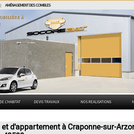
AMÉNAGEMENT DES COMBLES
|
obilière à
n
DE L'HABITAT
DEVIS TRAVAUX
NOS REALISATIONS
n et d'appartement à Craponne-sur-Arzo