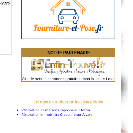
9/2025
Caen
Aurillac
Angoulême
La Rochelle
Bourges
Brive-la-Gaillarde
Dijon
Saint-Brieuc
Guéret
Périgueux
Besançon
NOTRE PARTENAIRE
Valence
Évreux
Chartres
Brest
Nîmes
Toulouse
Site de petites annonces gratuites dans la Haute-Loire
Auch
Bordeaux
Montpellier
Rennes
Châteauroux
Termes de recherche les plus utilisés
Tours
Grenoble
Rénovation de maison Craponne-sur-Arzon
Dole
Rénovation immobilière Craponne-sur-Arzon
Mont-de-Marsan
Blois
Saint-Étienne
Le Puy-en-Velay