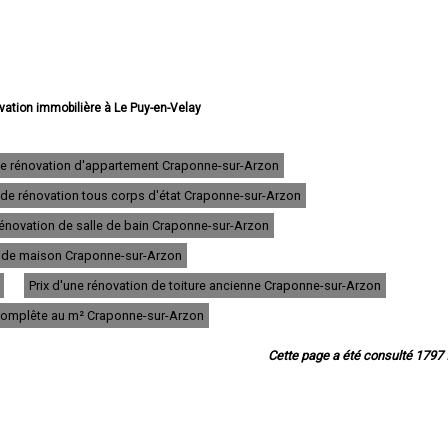
ovation immobilière à Le Puy-en-Velay
ation immobilière à Monistrol-sur-Loire
énovation immobilière à Yssingeaux
 rénovation immobilière à Brioude
de rénovation d'appartement Craponne-sur-Arzon
ovation immobilière à Sainte-Sigolène
 de rénovation tous corps d'état Craponne-sur-Arzon
ovation immobilière à Aurec-sur-Loire
ation immobilière à Saint-Just-Malmont
énovation de salle de bain Craponne-sur-Arzon
vation immobilière à Brives-Charensac
 rénovation immobilière à Langeac
on de maison Craponne-sur-Arzon
novation immobilière à Bas-en-Basset
Prix d'une rénovation de toiture ancienne Craponne-sur-Arzon
ation immobilière à Espaly-Saint-Marcel
vation immobilière à Vals-près-le-Puy
 complête au m² Craponne-sur-Arzon
tion immobilière à Saint-Germain-Laprade
e rénovation immobilière à Tence
Cette page a été consulté 1797 f
tion immobilière à Saint-Didier-en-Velay
novation immobilière à Sainte-Florine
rénovation immobilière à Dunières
 rénovation immobilière à Coubon
rénovation immobilière à Polignac