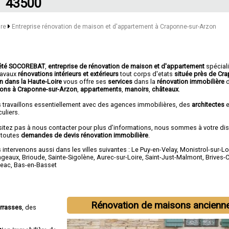
43500
ire
Entreprise rénovation de maison et d'appartement à Craponne-sur-Arzon
été SOCOREBAT
,
entreprise de rénovation de maison et d'appartement
spécial
travaux
rénovations intérieurs et extérieurs
tout corps d'etats
située près de Cr
n dans la Haute-Loire
vous offre ses
services
dans la
rénovation immobilière
ons à Craponne-sur-Arzon
,
appartements
,
manoirs
,
châteaux
.
 travaillons essentiellement avec des agences immobilières, des
architectes
e
culiers.
sitez pas à nous contacter pour plus d'informations, nous sommes à votre di
 toutes
demandes de devis rénovation immobilière
.
intervenons aussi dans les villes suivantes :
Le Puy-en-Velay
,
Monistrol-sur-Lo
ngeaux
,
Brioude
,
Sainte-Sigolène
,
Aurec-sur-Loire
,
Saint-Just-Malmont
,
Brives-
eac
,
Bas-en-Basset
Rénovation de maisons ancienn
errasses
, des