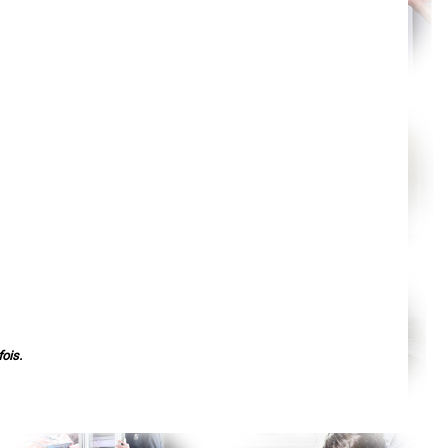
Nantes
Orléans
Cahors
Agen
Mende
Angers
Cherbourg-Octeville
Reims
Saint-Dizier
Laval
Nancy
Verdun
Lorient
Metz
Nevers
Lille
Beauvais
Alençon
Calais
Clermont-Ferrand
Pau
Tarbes
Perpignan
Strasbourg
ois.
Mulhouse
Lyon
Vesoul
Chalon-sur-Saône
Le Mans
Chambéry