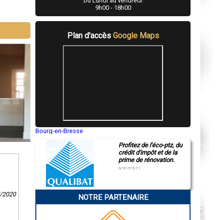
Du Lundi au vendredi
9h00 - 18h00
Plan d'accès
Google Maps
Bourg-en-Bresse
Saint-Quentin
Profitez de l'éco-ptz, du
Montluçon
crédit d'impôt et de la
Manosque
prime de rénovation.
Gap
Nice
N°E157671
Annonay
Charleville-Mézières
Pamiers
7/2020
NOTRE PARTENAIRE
Troyes
Narbonne
Rodez
Marseille