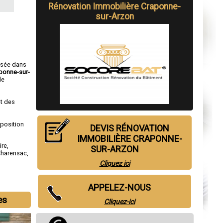
Rénovation Immobilière Craponne-
sur-Arzon
isée dans
aponne-sur-
de
t des
sposition
DEVIS RÉNOVATION
IMMOBILIÈRE CRAPONNE-
ire
,
SUR-ARZON
Charensac
,
Cliquez ici
APPELEZ-NOUS
es
Cliquez-ici