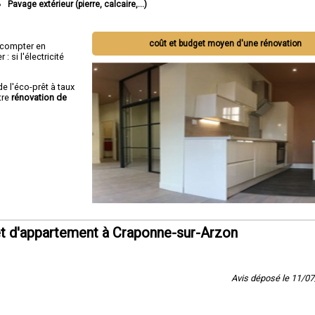
Pavage extérieur (pierre, calcaire,...)
coût et budget moyen d'une rénovation
ut compter en
 si l'électricité
de l'éco-prêt à taux
tre
rénovation de
t d'appartement à Craponne-sur-Arzon
Avis déposé le 11/0