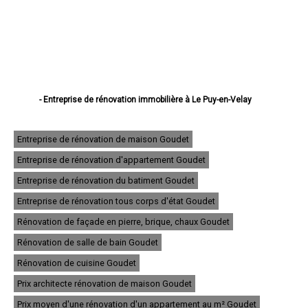
- Entreprise de rénovation immobilière à Le Puy-en-Velay
- Entreprise de rénovation immobilière à Monistrol-sur-Loire
- Entreprise de rénovation immobilière à Yssingeaux
- Entreprise de rénovation immobilière à Brioude
Entreprise de rénovation de maison Goudet
- Entreprise de rénovation immobilière à Sainte-Sigolène
Entreprise de rénovation d'appartement Goudet
- Entreprise de rénovation immobilière à Aurec-sur-Loire
- Entreprise de rénovation immobilière à Saint-Just-Malmont
Entreprise de rénovation du batiment Goudet
- Entreprise de rénovation immobilière à Brives-Charensac
- Entreprise de rénovation immobilière à Langeac
Entreprise de rénovation tous corps d'état Goudet
- Entreprise de rénovation immobilière à Bas-en-Basset
Rénovation de façade en pierre, brique, chaux Goudet
- Entreprise de rénovation immobilière à Espaly-Saint-Marcel
- Entreprise de rénovation immobilière à Vals-près-le-Puy
Rénovation de salle de bain Goudet
- Entreprise de rénovation immobilière à Saint-Germain-Laprade
- Entreprise de rénovation immobilière à Tence
Rénovation de cuisine Goudet
- Entreprise de rénovation immobilière à Saint-Didier-en-Velay
Prix architecte rénovation de maison Goudet
- Entreprise de rénovation immobilière à Sainte-Florine
- Entreprise de rénovation immobilière à Dunières
Prix moyen d'une rénovation d'un appartement au m² Goudet