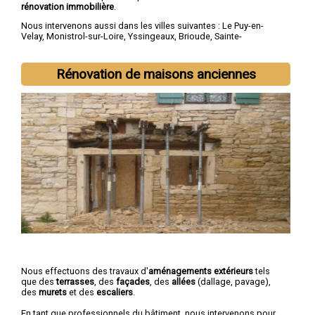
rénovation immobilière
.
Nous intervenons aussi dans les villes suivantes :
Le Puy-en-
Velay
,
Monistrol-sur-Loire
,
Yssingeaux
,
Brioude
,
Sainte-
Sigolène
,
Aurec-sur-Loire
,
Saint-Just-Malmont
,
Brives-
Charensac
,
Langeac
,
Bas-en-Basset
Rénovation de maisons anciennes
Nous effectuons des travaux d'
aménagements extérieurs
tels
que des
terrasses
, des
façades
, des
allées
(dallage, pavage),
des
murets
et des
escaliers
.
En tant que professionnels du bâtiment, nous intervenons pour