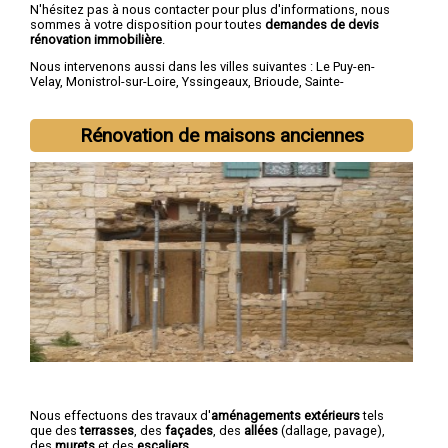
N'hésitez pas à nous contacter pour plus d'informations, nous
sommes à votre disposition pour toutes
demandes de devis
rénovation immobilière
.
Nous intervenons aussi dans les villes suivantes :
Le Puy-en-
Velay
,
Monistrol-sur-Loire
,
Yssingeaux
,
Brioude
,
Sainte-
Sigolène
,
Aurec-sur-Loire
,
Saint-Just-Malmont
,
Brives-
Charensac
,
Langeac
,
Bas-en-Basset
Rénovation de maisons anciennes
Nous effectuons des travaux d'
aménagements extérieurs
tels
que des
terrasses
, des
façades
, des
allées
(dallage, pavage),
des
murets
et des
escaliers
.