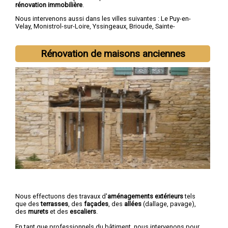
rénovation immobilière
.
Nous intervenons aussi dans les villes suivantes :
Le Puy-en-
Velay
,
Monistrol-sur-Loire
,
Yssingeaux
,
Brioude
,
Sainte-
Sigolène
,
Aurec-sur-Loire
,
Saint-Just-Malmont
,
Brives-
Charensac
,
Langeac
,
Bas-en-Basset
Rénovation de maisons anciennes
Nous effectuons des travaux d'
aménagements extérieurs
tels
que des
terrasses
, des
façades
, des
allées
(dallage, pavage),
des
murets
et des
escaliers
.
En tant que professionnels du bâtiment, nous intervenons pour