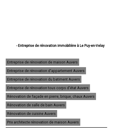
- Entreprise de rénovation immobilière à Le Puy-en-Velay
- Entreprise de rénovation immobilière à Monistrol-sur-Loire
- Entreprise de rénovation immobilière à Yssingeaux
- Entreprise de rénovation immobilière à Brioude
Entreprise de rénovation de maison Auvers
- Entreprise de rénovation immobilière à Sainte-Sigolène
Entreprise de rénovation d'appartement Auvers
- Entreprise de rénovation immobilière à Aurec-sur-Loire
- Entreprise de rénovation immobilière à Saint-Just-Malmont
Entreprise de rénovation du batiment Auvers
- Entreprise de rénovation immobilière à Brives-Charensac
- Entreprise de rénovation immobilière à Langeac
Entreprise de rénovation tous corps d'état Auvers
- Entreprise de rénovation immobilière à Bas-en-Basset
Rénovation de façade en pierre, brique, chaux Auvers
- Entreprise de rénovation immobilière à Espaly-Saint-Marcel
- Entreprise de rénovation immobilière à Vals-près-le-Puy
Rénovation de salle de bain Auvers
- Entreprise de rénovation immobilière à Saint-Germain-Laprade
- Entreprise de rénovation immobilière à Tence
Rénovation de cuisine Auvers
- Entreprise de rénovation immobilière à Saint-Didier-en-Velay
Prix architecte rénovation de maison Auvers
- Entreprise de rénovation immobilière à Sainte-Florine