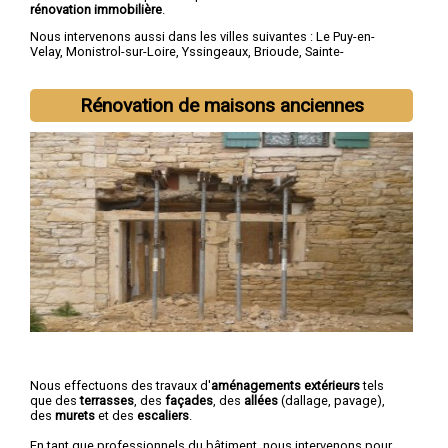
rénovation immobilière
.
Nous intervenons aussi dans les villes suivantes :
Le Puy-en-
Velay
,
Monistrol-sur-Loire
,
Yssingeaux
,
Brioude
,
Sainte-
Sigolène
,
Aurec-sur-Loire
,
Saint-Just-Malmont
,
Brives-
Charensac
,
Langeac
,
Bas-en-Basset
Rénovation de maisons anciennes
Nous effectuons des travaux d'
aménagements extérieurs
tels
que des
terrasses
, des
façades
, des
allées
(dallage, pavage),
des
murets
et des
escaliers
.
En tant que professionnels du bâtiment, nous intervenons pour