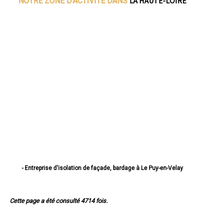
LA HAUTE-LOIRE
NOTRE ZONE D'ACTIVITE DANS
- Entreprise d'isolation de façade, bardage à Le Puy-en-Velay
- Entreprise d'isolation de façade, bardage à Monistrol-sur-Loire
- Entreprise d'isolation de façade, bardage à Yssingeaux
- Entreprise d'isolation de façade, bardage à Brioude
Cette page a été consulté 4714 fois.
- Entreprise d'isolation de façade, bardage à Sainte-Sigolène
- Entreprise d'isolation de façade, bardage à Aurec-sur-Loire