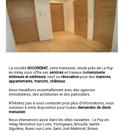
La société
SOCOREBAT
, votre menuisier, située près de Le Puy-
en-Velay vous offre ses
services
en travaux de
menuiserie
intérieure et extérieure
, neuf ou
rénovation
pour des
maisons
,
appartements
,
manoirs
,
châteaux
.
Nous travaillons essentiellement avec des agences
immobilières, des architectes et des particuliers.
N'hésitez pas à nous contacter pour plus d'informations, nous
sommes à votre disposition pour toutes
demandes de devis
menuisier.
Nous intervenons aussi dans les villes suivantes :
Le Puy-en-
Velay
,
Monistrol-sur-Loire
,
Yssingeaux
,
Brioude
,
Sainte-
Sigolène
,
Aurec-sur-Loire
,
Saint-Just-Malmont
,
Brives-