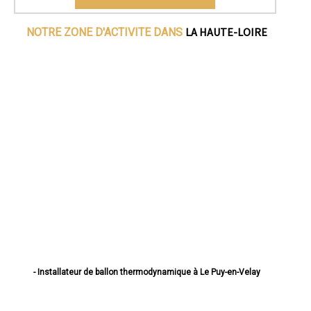
LA HAUTE-LOIRE
NOTRE ZONE D'ACTIVITE DANS
- Installateur de ballon thermodynamique à Le Puy-en-Velay
- Installateur de ballon thermodynamique à Monistrol-sur-Loire
- Installateur de ballon thermodynamique à Yssingeaux
- Installateur de ballon thermodynamique à Brioude